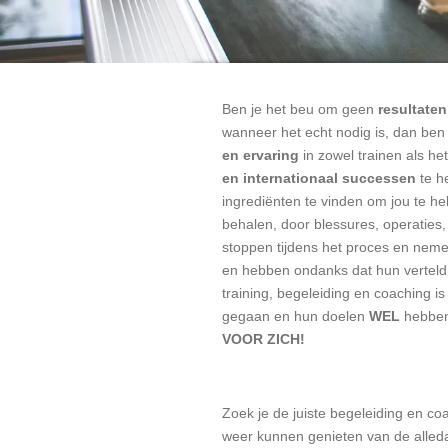
Ben je het beu om geen
resultaten
wanneer het echt nodig is, dan ben 
en ervaring
in zowel trainen als he
en internationaal successen
te h
ingrediënten te vinden om jou te h
behalen, door blessures, operaties,
stoppen tijdens het proces en nem
en hebben ondanks dat hun verteld 
training, begeleiding en coaching i
gegaan en hun doelen
WEL
hebben 
VOOR ZICH!
Zoek je de juiste begeleiding en coa
weer kunnen genieten van de alleda