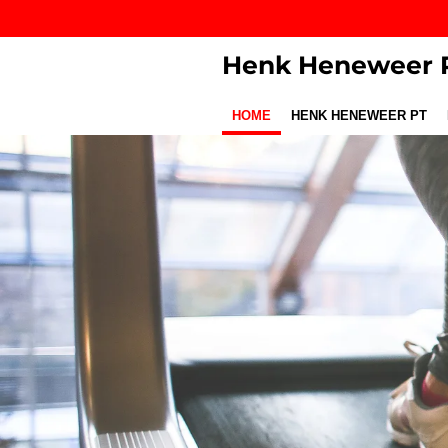
Ga
direct
Henk Heneweer P
naar
de
hoofdinhoud
HOME
HENK HENEWEER PT