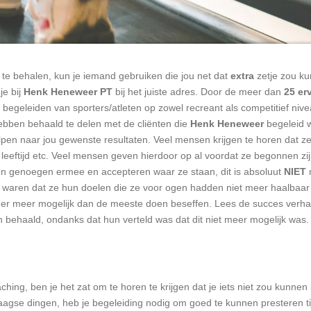
te behalen, kun je iemand gebruiken die jou net dat
extra
zetje zou ku
je bij
Henk Heneweer PT
bij het juiste adres. Door de meer dan
25 er
t begeleiden van sporters/atleten op zowel recreant als competitief niv
ebben behaald te delen met de cliënten die
Henk Heneweer
begeleid w
elpen naar jou gewenste resultaten. Veel mensen krijgen te horen dat z
 leeftijd etc. Veel mensen geven hierdoor op al voordat ze begonnen z
en genoegen ermee en accepteren waar ze staan, dit is absoluut
NIET
n
waren dat ze hun doelen die ze voor ogen hadden niet meer haalbaar 
s er meer mogelijk dan de meeste doen beseffen. Lees de succes verhal
behaald, ondanks dat hun verteld was dat dit niet meer mogelijk was
ching, ben je het zat om te horen te krijgen dat je iets niet zou kunnen 
agse dingen, heb je begeleiding nodig om goed te kunnen presteren tijd